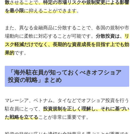
散
させることで、
特定の市場リスクや規制変更による影響
を最⼩限
に抑えることができます
。
また、異なる⾦融商品に分散することで、各国の規制や市
場動向に柔軟に対応することが可能です。
分散投資は、
リ
スク軽減だけでなく、⻑期的な資産成⻑を⽬指す上でも効
果的
です。
「海外駐在員が知っておくべきオフショア
投資の戦略」まとめ
マレーシア、ベトナム、タイなどでオフショア投資を⾏う
駐在員にとって、
投資規制を正しく理解し、それに基づい
た戦略を⽴てる
ことが非常に重要です。