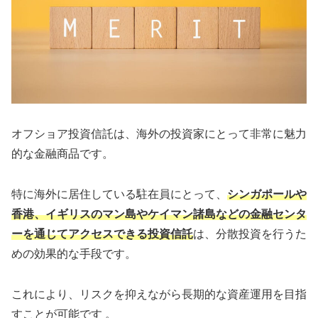
オフショア投資信託は、海外の投資家にとって⾮常に魅⼒
的な⾦融商品です。
特に海外に居住している駐在員にとって、
シンガポールや
⾹港、イギリスのマン島やケイマン諸島などの⾦融センタ
ーを通じてアクセスできる投資信託
は、分散投資を⾏うた
めの効果的な⼿段です。
これにより、リスクを抑えながら⻑期的な資産運⽤を⽬指
すことが可能です 。